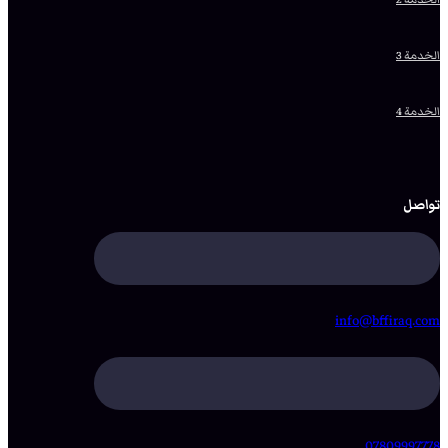
الخدمة 3
الخدمة 4
تواصل
info@bffiraq.com
07809997778