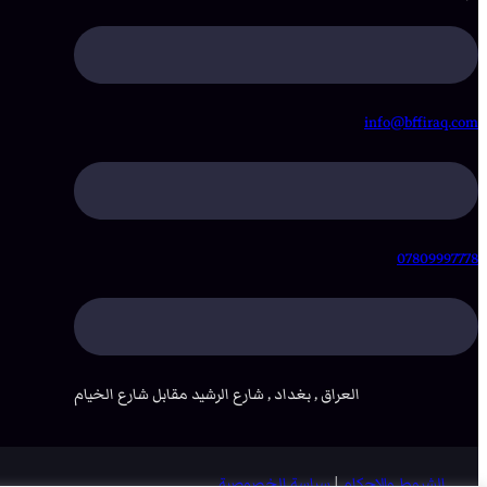
info@bffiraq.com
07809997778
العراق , بغداد , شارع الرشيد مقابل شارع الخيام
الشروط والاحكام
|
سياسة الخصوصية