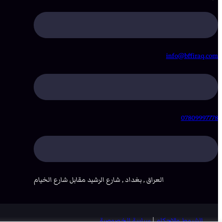
info@bffiraq.com
07809997778
العراق , بغداد , شارع الرشيد مقابل شارع الخيام
الشروط والاحكام
|
سياسة الخصوصية