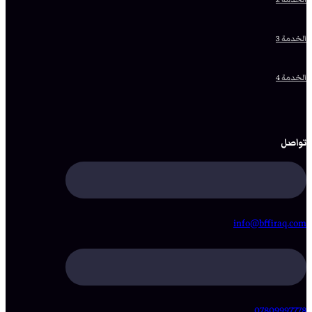
الخدمة 3
الخدمة 4
تواصل
info@bffiraq.com
07809997778