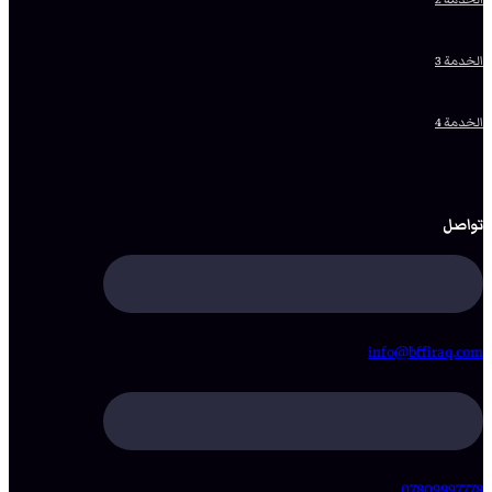
الخدمة 3
الخدمة 4
تواصل
info@bffiraq.com
07809997778