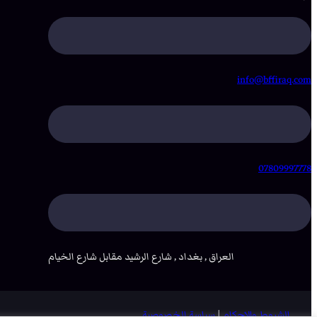
info@bffiraq.com
07809997778
العراق , بغداد , شارع الرشيد مقابل شارع الخيام
الشروط والاحكام
|
سياسة الخصوصية