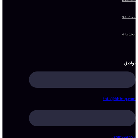
الخدمة 3
الخدمة 4
تواصل
info@bffiraq.com
07809997778