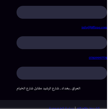
info@bffiraq.com
07809997778
العراق , بغداد , شارع الرشيد مقابل شارع الخيام
الشروط والاحكام
|
سياسة الخصوصية