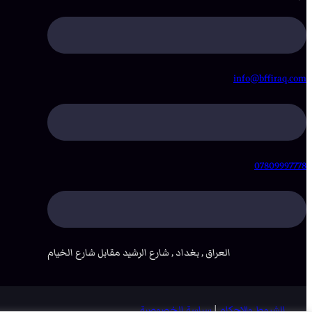
info@bffiraq.com
07809997778
العراق , بغداد , شارع الرشيد مقابل شارع الخيام
الشروط والاحكام
|
سياسة الخصوصية