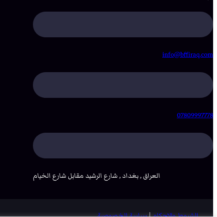
info@bffiraq.com
07809997778
العراق , بغداد , شارع الرشيد مقابل شارع الخيام
الشروط والاحكام
|
سياسة الخصوصية