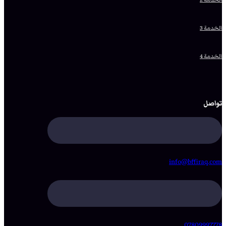
الخدمة 3
الخدمة 4
تواصل
info@bffiraq.com
07809997778