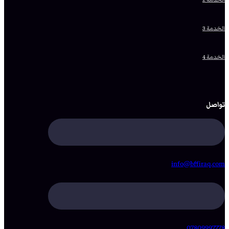
الخدمة 3
الخدمة 4
تواصل
info@bffiraq.com
07809997778