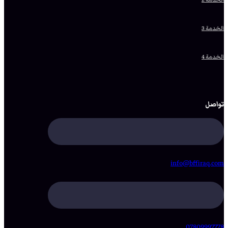
الخدمة 3
الخدمة 4
تواصل
info@bffiraq.com
07809997778