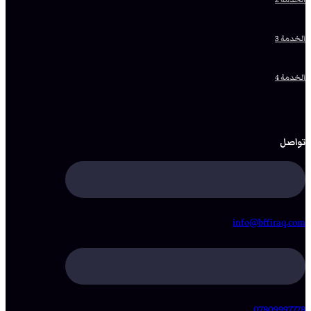
الخدمة 3
الخدمة 4
تواصل
info@bffiraq.com
07809997778