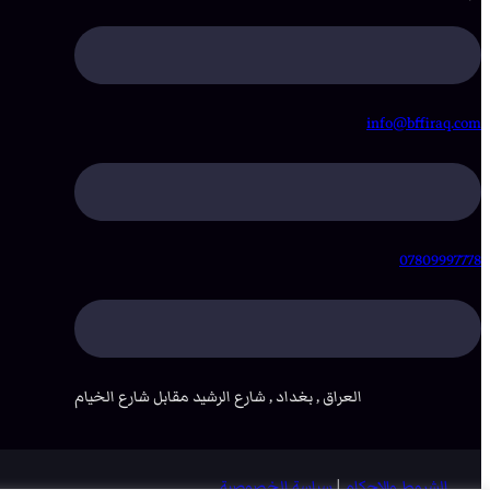
info@bffiraq.com
07809997778
العراق , بغداد , شارع الرشيد مقابل شارع الخيام
الشروط والاحكام
|
سياسة الخصوصية