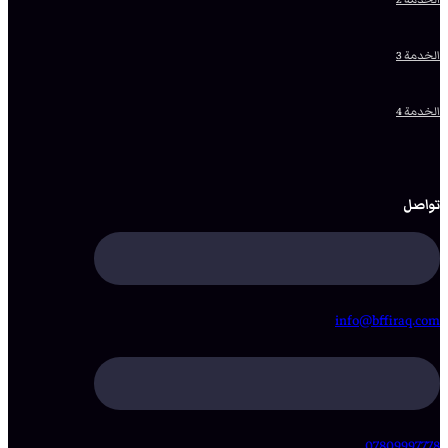
الخدمة 3
الخدمة 4
تواصل
info@bffiraq.com
07809997778