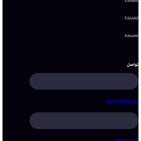
الخدمة 3
الخدمة 4
تواصل
info@bffiraq.com
07809997778