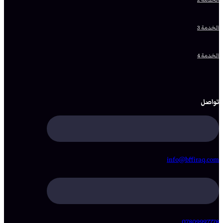
الخدمة 3
الخدمة 4
تواصل
info@bffiraq.com
07809997778