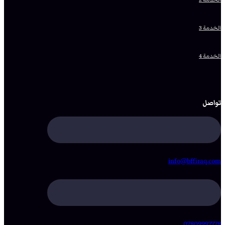
الخدمة 3
الخدمة 4
تواصل
info@bffiraq.com
07809997778