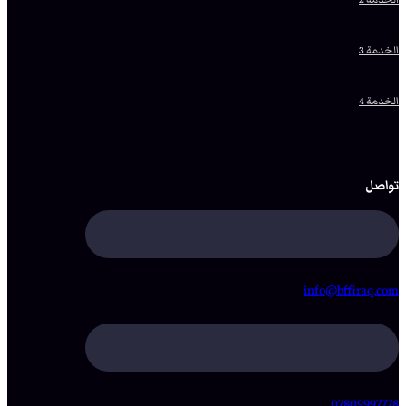
الخدمة 3
الخدمة 4
تواصل
info@bffiraq.com
07809997778