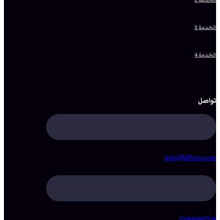
الخدمة 3
الخدمة 4
تواصل
info@bffiraq.com
07809997778