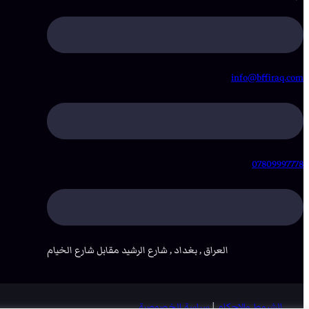
info@bffiraq.com
07809997778
العراق , بغداد , شارع الرشيد مقابل شارع الخيام
الشروط والاحكام
|
سياسة الخصوصية