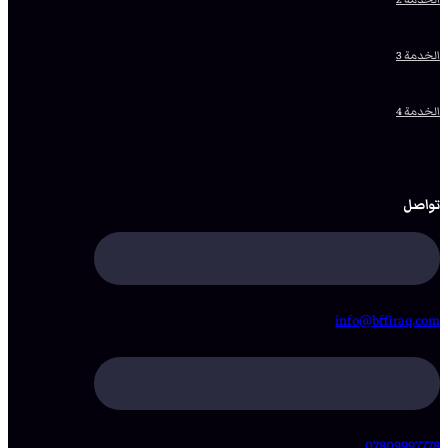
الخدمة 3
الخدمة 4
تواصل
info@bffiraq.com
07809997778