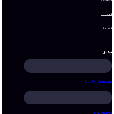
الخدمة 3
الخدمة 4
تواصل
info@bffiraq.com
07809997778