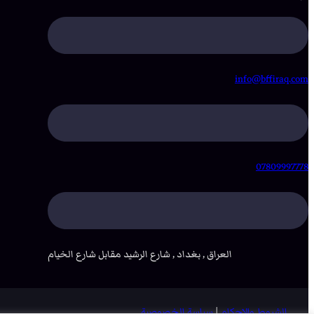
info@bffiraq.com
07809997778
العراق , بغداد , شارع الرشيد مقابل شارع الخيام
الشروط والاحكام
|
سياسة الخصوصية