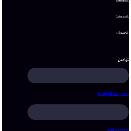
الخدمة 3
الخدمة 4
تواصل
info@bffiraq.com
07809997778