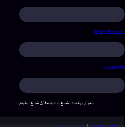
info@bffiraq.com
07809997778
العراق , بغداد , شارع الرشيد مقابل شارع الخيام
الشروط والاحكام
|
سياسة الخصوصية