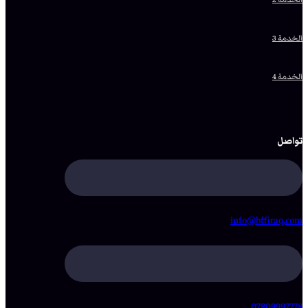
الخدمة 3
الخدمة 4
تواصل
info@bffiraq.com
07809997778