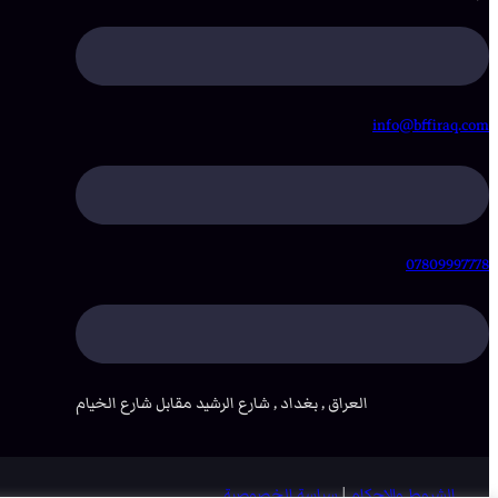
info@bffiraq.com
07809997778
العراق , بغداد , شارع الرشيد مقابل شارع الخيام
الشروط والاحكام
|
سياسة الخصوصية