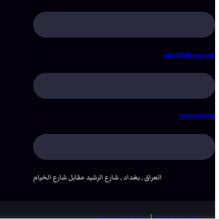
info@bffiraq.com
07809997778
العراق , بغداد , شارع الرشيد مقابل شارع الخيام
الشروط والاحكام
|
سياسة الخصوصية