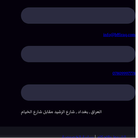
info@bffiraq.com
07809997778
العراق , بغداد , شارع الرشيد مقابل شارع الخيام
الشروط والاحكام
|
سياسة الخصوصية