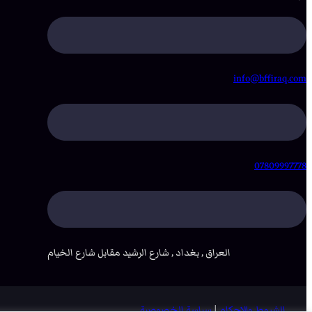
info@bffiraq.com
07809997778
العراق , بغداد , شارع الرشيد مقابل شارع الخيام
الشروط والاحكام
|
سياسة الخصوصية