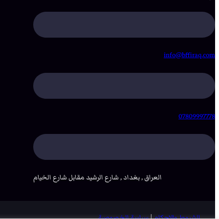
info@bffiraq.com
07809997778
العراق , بغداد , شارع الرشيد مقابل شارع الخيام
الشروط والاحكام
|
سياسة الخصوصية