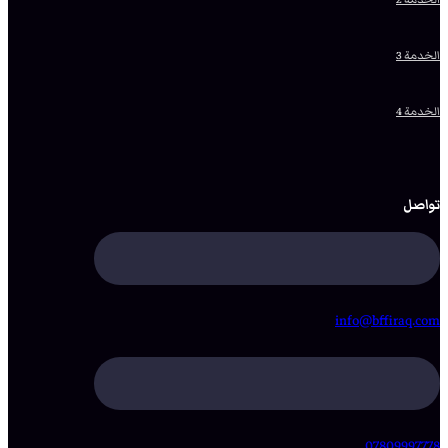
الخدمة 3
الخدمة 4
تواصل
info@bffiraq.com
07809997778