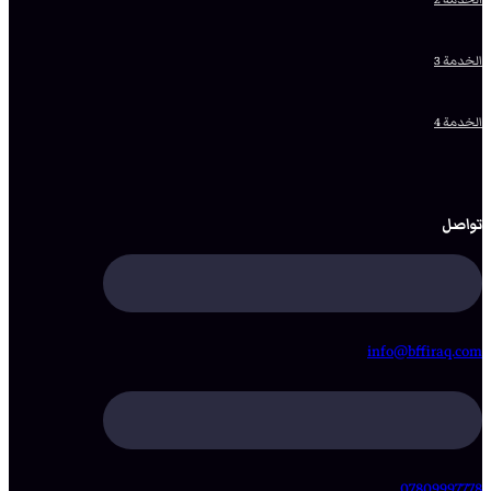
الخدمة 3
الخدمة 4
تواصل
info@bffiraq.com
07809997778