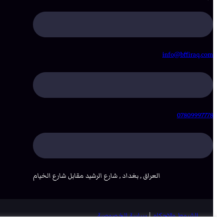
info@bffiraq.com
07809997778
العراق , بغداد , شارع الرشيد مقابل شارع الخيام
الشروط والاحكام
|
سياسة الخصوصية