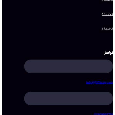
الخدمة 3
الخدمة 4
تواصل
info@bffiraq.com
07809997778