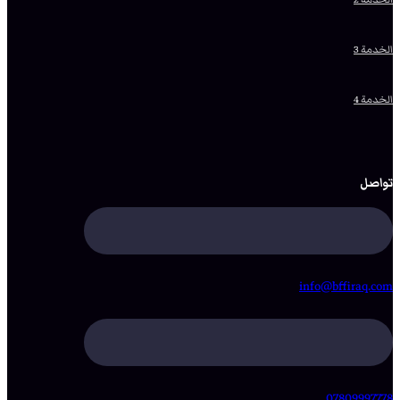
الخدمة 3
الخدمة 4
تواصل
info@bffiraq.com
07809997778