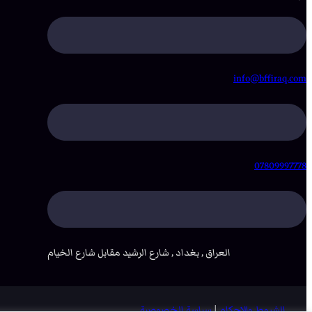
info@bffiraq.com
07809997778
العراق , بغداد , شارع الرشيد مقابل شارع الخيام
الشروط والاحكام
|
سياسة الخصوصية