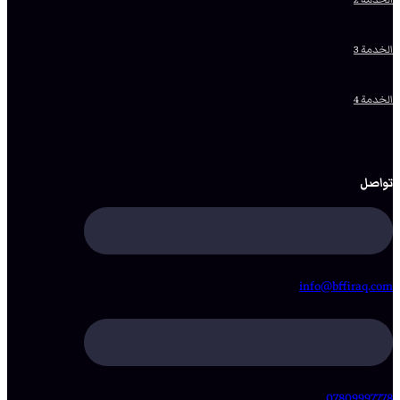
الخدمة 3
الخدمة 4
تواصل
info@bffiraq.com
07809997778