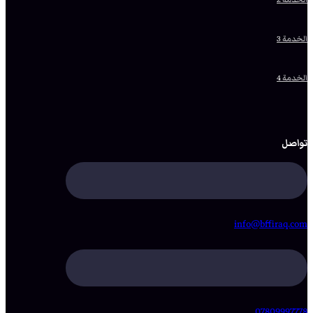
الخدمة 3
الخدمة 4
تواصل
info@bffiraq.com
07809997778