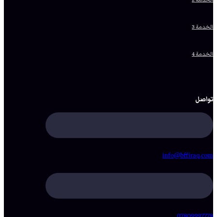
الخدمة 3
الخدمة 4
تواصل
info@bffiraq.com
07809997778