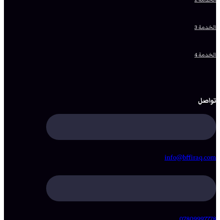
الخدمة 3
الخدمة 4
تواصل
info@bffiraq.com
07809997778