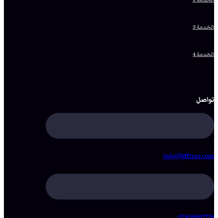
الخدمة 3
الخدمة 4
تواصل
info@bffiraq.com
07809997778