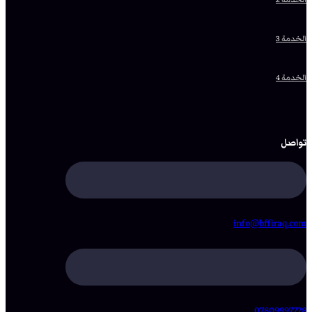
الخدمة 3
الخدمة 4
تواصل
info@bffiraq.com
07809997778