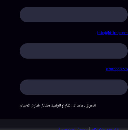
info@bffiraq.com
07809997778
العراق , بغداد , شارع الرشيد مقابل شارع الخيام
الشروط والاحكام
|
سياسة الخصوصية